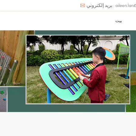
aileen.lan@deats.cn
بيت