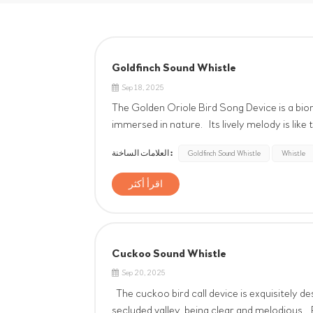
Goldfinch Sound Whistle
Sep 18, 2025
The Golden Oriole Bird Song Device is a biom
immersed in nature. Its lively melody is like 
touch of vitality and tranquility to life. Whet
العلامات الساخنة :
Goldfinch Sound Whistle
Whistle
اقرأ أكثر
Cuckoo Sound Whistle
Sep 20, 2025
The cuckoo bird call device is exquisitely d
secluded valley, being clear and melodious. P