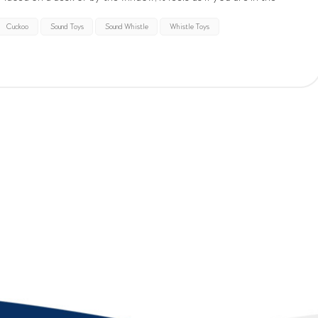
cuckoo. It adds a touc...
Cuckoo
Sound Toys
Sound Whistle
Whistle Toys