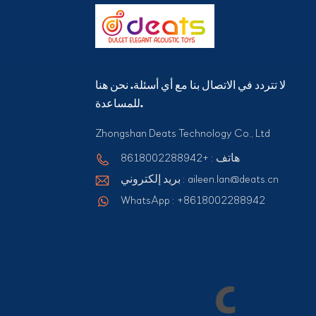
لا تتردد في الاتصال بنا مع أي أسئلة. نحن هنا
للمساعدة.
Zhongshan Deats Technology Co., Ltd
هاتف : +8618002288942
بريد إلكتروني : aileen.lan@deats.cn
WhatsApp : +8618002288942