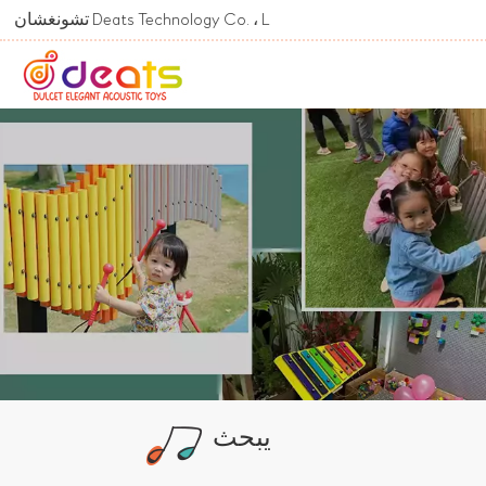
Welcome To تشونغشان Deats Technology Co. ، Ltd.
يبحث