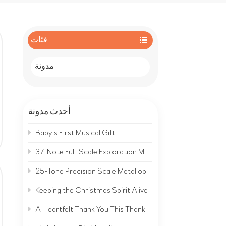
فئات
مدونة
أحدث مدونة
Baby‘s First Musical Gift
37-Note Full-Scale Exploration Metallophone | A Complete Musical World on Metal
25-Tone Precision Scale Metallophone | Hear the Clear, Bright Sound of Metal
Keeping the Christmas Spirit Alive
A Heartfelt Thank You This Thanksgiving