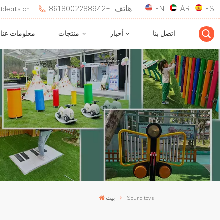
ES
AR
EN
هاتف : +8618002288942
بريد إلكتروني : 
اتصل بنا
أخبار
منتجات
معلومات عنا
Sound toys
بيت