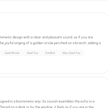
imetic design with a clear and pleasant sound, as if you are
the joyful singing of a golden oriole perched on a branch, adding a
her placed in the courtya...
Sound Whistle
Sound Toys
Goldfinch
Music Sound Toys
esigned in a biomimetic way. Its sound resembles the echo in a
laced on a desk or by the window, it feels as if you are in the