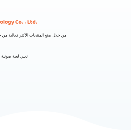
تشونغشان y Co. ، Ltd
من خلال صنع المنتجات الأكثر فعالية من ح
تنافس
Deats تعني لعبة صوتي