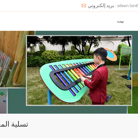
aileen.lan@deats.cn
بيت
تسلية الم