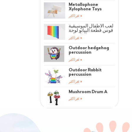
Metallophone
Xylophone Toys
اقرأ أكثر
لعب الأطفال الموسيقية
قوس قطعة البيانو لوحة
الملحقات
اقرأ أكثر
Outdoor hedgehog
percussion
instrument
اقرأ أكثر
Outdoor Rabbit
percussion
instrument
اقرأ أكثر
Mushroom Drum A
اقرأ أكثر