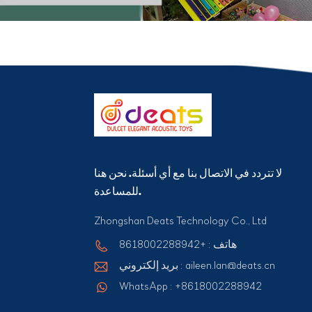
لا تتردد في الاتصال بنا مع أي أسئلة. نحن هنا
للمساعدة.
Zhongshan Deats Technology Co., Ltd
هاتف : +8618002288942
بريد إلكتروني : aileen.lan@deats.cn
WhatsApp : +8618002288942