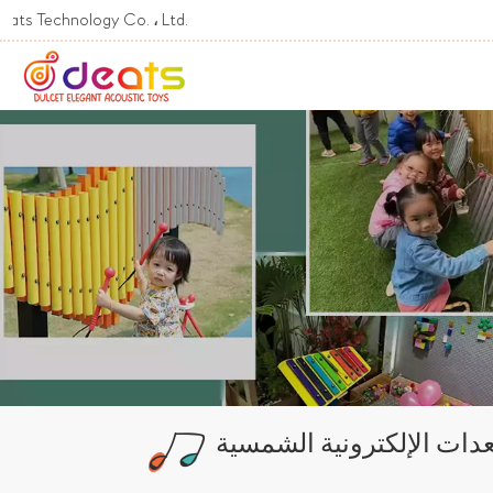
Welcome To تشونغشان  Ltd
عدات الإلكترونية الشمسية