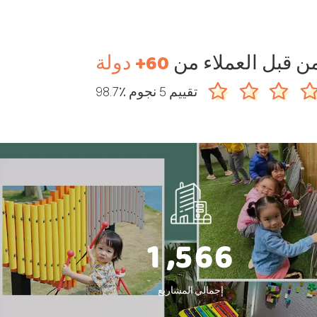
ن قبل العملاء من
60+ دولة
98.7٪ تقييم 5 نجوم
,
1
5
6
6
إجمالي المشاريع