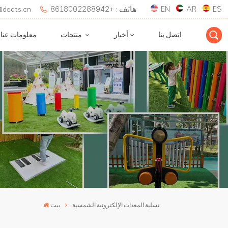
ES
AR
EN
هاتف : +8618002288942
بريد إلكتروني : 
اتصل بنا
أخبار
منتجات
معلومات عنا
تسلية المعدات الإلكترونية الشمسية
بيت