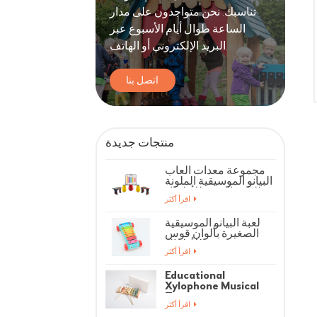
تناسبك. نحن متواجدون على مدار
الساعة طوال أيام الأسبوع عبر
البريد الإلكتروني أو الهاتف.
اتصل بنا
منتجات جديدة
مجموعة معدات ألعاب
البيانو الموسيقية الملونة
للياقة البدنية للأطفال
اقرأ أكثر
لعبة البيانو الموسيقية
الصغيرة بألوان قوس
قزح للأطفال
اقرأ أكثر
Educational
Xylophone Musical
Toys
اقرأ أكثر