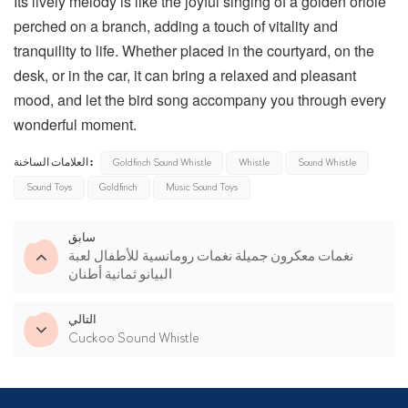
Its lively melody is like the joyful singing of a golden oriole
perched on a branch, adding a touch of vitality and
tranquility to life. Whether placed in the courtyard, on the
desk, or in the car, it can bring a relaxed and pleasant
mood, and let the bird song accompany you through every
wonderful moment.
العلامات الساخنة :
Goldfinch Sound Whistle
Whistle
Sound Whistle
Sound Toys
Goldfinch
Music Sound Toys
سابق
نغمات معكرون جميلة نغمات رومانسية للأطفال لعبة
البيانو ثمانية أطنان
التالي
Cuckoo Sound Whistle