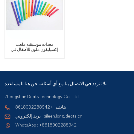
معدات موسيقية ملعب
إكسيليفون ملون للأطفال في
الهواء الطلق
لا تتردد في الاتصال بنا مع أي أسئلة. نحن هنا للمساعدة.
Zhongshan Deats Technology Co., Ltd
هاتف : +8618002288942
بريد إلكتروني : aileen.lan@deats.cn
WhatsApp : +8618002288942