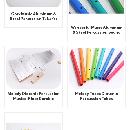
Gray Music Aluminum &
Steel Percussion Tube for
School Playground
Wonderful Music Aluminum
Equipment
& Steel Percussion Sound
Tube for Playground
Equipment
Melody Diatonic Percussion
Melody Tubes Diatonic
Musical Plate Durable
Percussion Tubes
Aluminum and Steel
playground
Material for School &
Shopping Mall Playground
Equipment