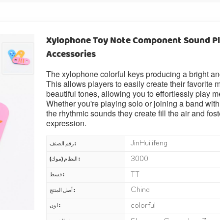
Xylophone Toy Note Component Sound Pla
Accessories
The xylophone colorful keys producing a bright and
This allows players to easily create their favorit
beautiful tones, allowing you to effortlessly play 
Whether you're playing solo or joining a band with 
the rhythmic sounds they create fill the air and fo
expression.
JinHuilifeng
رقم الصنف :
3000
النظام (موك) :
TT
قسط :
China
أصل المنتج :
colorful
لون :