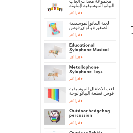
مجموعة معدات ألعاب
البيانو الموسيقية الملونة
للياقة البدنية للأطفال
اقرأ أكثر
لعبة البيانو الموسيقية
الصغيرة بألوان قوس
قزح للأطفال
اقرأ أكثر
Educational
Xylophone Musical
Toys
اقرأ أكثر
Metallophone
Xylophone Toys
اقرأ أكثر
لعب الأطفال الموسيقية
قوس قطعة البيانو لوحة
الملحقات
اقرأ أكثر
Outdoor hedgehog
percussion
instrument
اقرأ أكثر
Outdoor Rabbit