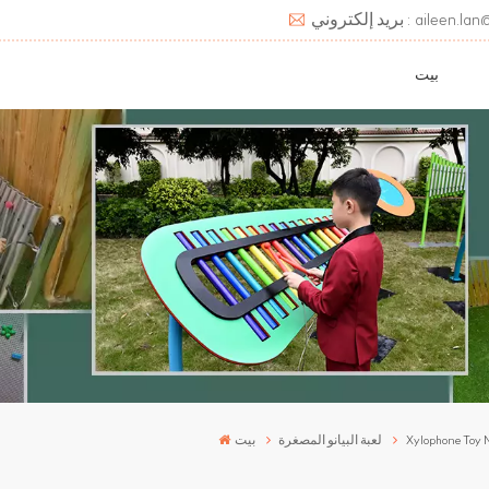
aileen.lan@deats.cn
بيت
Xylophone Toy 
لعبة البيانو المصغرة
بيت