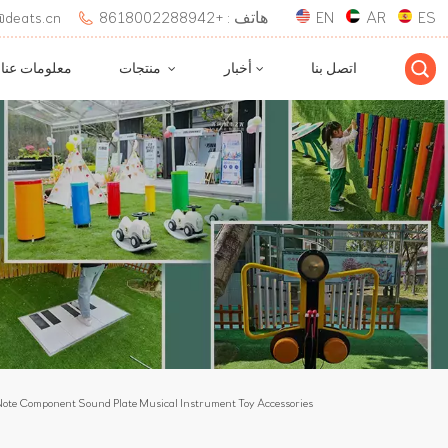
ES
AR
EN
هاتف : +8618002288942
بريد إلكتروني : 
اتصل بنا
أخبار
منتجات
معلومات عنا
Note Component Sound Plate Musical Instrument Toy Accessories