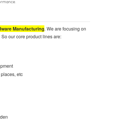
formance.
dware Manufacturing
. We are focusing on
. So our core product lines are:
ipment
places, etc
oden