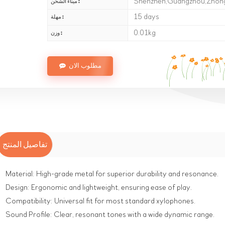
Shenzhen,Guangzhou,Zhon
ميناء الشحن :
15 days
مهلة :
0.01kg
وزن :
مطلوب الان
تفاصيل المنتج
Material: High-grade metal for superior durability and resonance.
Design: Ergonomic and lightweight, ensuring ease of play.
Compatibility: Universal fit for most standard xylophones.
Sound Profile: Clear, resonant tones with a wide dynamic range.