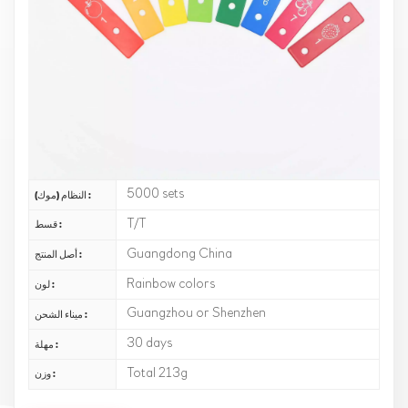
الوسادة هو ملحق آلة موسيقية لطيف وممتع يستخدم
تقنية طباعة الوسادة لطباعة أنماط فواكه مختلفة على
القطعة ، مما يجعل القطعة لم تعد مملة ورتيبة ، ولكنها
مليئة بالحيوية والطاقة. هذا الملحق مناسب لجميع
الأعمار ، وخاصة لمن يحبون الموسيقى والأنماط
اللطيفة.
Taiguo
رقم الصنف :
5000 sets
النظام (موك) :
T/T
قسط :
Guangdong China
أصل المنتج :
Rainbow colors
لون :
Guangzhou or Shenzhen
ميناء الشحن :
30 days
مهلة :
Total 213g
وزن :