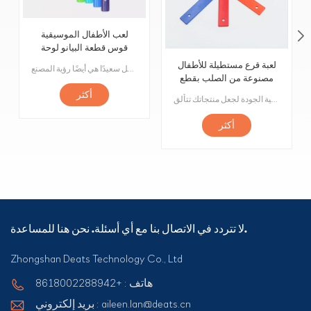
لعب الأطفال الموسيقية
قوس قطعة البيانو لوحة
الملحقات
لعبة قرع مستطيلة للأطفال
يجذب البيانو الملون دائمًا انتباه الأطفال ويحفز غريزتهم الطبيعية للتعلم واللعب. والقطعة الموسيقية المعدنية في الأعلى مهمة بشكل خاص كقناة للطفل للتعرف على الموسيقى. قطعة الموسيقى المعدنية المنحنية الخاصة بنا ، بأداء جميل في نفس الوقت آمنة أيضًا ، تستحق أن تشتريها. دع الطفل سعيدًا هي أيضًا رؤية المصنع
مصنوعة من الصلب بقطع
البيانو إكسيليفون لوحة
أكثر
مرحبًا بكم في عالم أجهزة ألعاب الأطفال بألوان قوس قزح! تم تصميم قطعة القيثارة هذه خصيصًا للأطفال لتحفيز اهتمامهم وإبداعهم في الموسيقى. تُستخدم ملحقات البيانو الموسيقية هذه في العديد من الألعاب للعب أفكار إبداعية مختلفة. إذا كنت تحب قطعة القيثارة هذه أيضًا ، إذا كنت ترغب أيضًا في تصميم ألعاب موسيقية ممتعة لأطفالك ، فتفضل إلينا ، فنحن نقدم لك إكسسوارات موسيقية عالية الجودة لجعل منتجاتك تتألق.
معدنية
أكثر
لا تتردد في الاتصال بنا مع أي أسئلة. نحن هنا للمساعدة.
Zhongshan Deats Technology Co., Ltd
هاتف : +8618002288942
بريد إلكتروني : aileen.lan@deats.cn