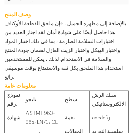
وصف المنتج
بالإضافة إلى مظهره الجميل ، فإن ملحق القطعة الأوكتاف
هذا حاصل أيضًا على شهادة أمان. لقد اجتاز العديد من
اختبارات السلامة الصارمة ، بما في ذلك اختبار المواد
واختبار الهيكل واختبار الزيت العازل لضمان جودة المنتج
والسلامة في الاستخدام. لذلك ، يمكن للمستخدمين
استخدام هذا الملحق بكل ثقة والاستمتاع بوقت موسيقي
رائع.
معلومات عامة
سلك الرش
نموذج
سطح
تايجو
الالكتروستاتيكي
رقم.
ASTM F963-
abcdefg
نغمة
شهادة
96a، EN71، CE
سلسلة التوريد
المقالات