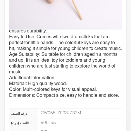
and visual training while encouraging musical
awareness. Children can play their favorite nursery
rhymes with the 8 musical notes.
Safe and Durable: Made from plastic materials, it is
safe for children. The sturdy wooden construction
ensures durability.
Easy to Use: Comes with two drumsticks that are
perfect for little hands. The colorful keys are easy to
hit, making it simple for young children to create music.
Age Suitability: Suitable for children aged 18 months
and up. It is an ideal toy for toddlers and young
children who are just starting to explore the world of
music.
Additional Information
Material: High-quality wood.
Color: Multi-colored keys for visual appeal.
Dimensions: Compact size, easy to handle and store.
CW065-Z008-Z33M
رقم الصنف :
800 pcs
النظام (موك) :