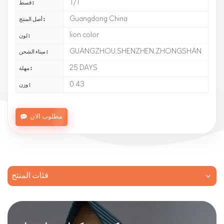
T/T
قسط :
Guangdong China
أصل المنتج :
lion color
لون :
GUANGZHOU,SHENZHEN,ZHONGSHAN
ميناء الشحن :
25 DAYS
مهلة :
0.43
وزن :
مطلوب الان
فئات المنتج