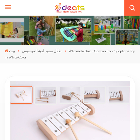
Wholesale Beech Carbon Iron Xylophone Toy
طفل سعيد لعبة الموسيقى
بيت
in White Color
Wholesale Beech Carbon Iron Xylophone Toy
In White Color
Educational Benefits: It helps in developing auditory