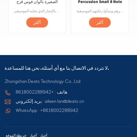
Percussion Small 8 Note
الصغيرة بألوان قوس قزح
لعبة البيانو
للأطفال
نقدم لك هذا البيانو الجسر الصغير الجميل بألوان قوس قزح. الجسم مصنوع من مواد صديقة للبيئة ومطلي بطلاء ورنيش بألوان قوس قزح ، مما يمنح الجسم إحساسًا فنيًا نابضًا بالحياة. تم تصميم المفاتيح بمفاتيح فولاذية عالية الجودة ، وهي مريحة للمس وتتميز بجودة صوت واضحة وممتعة. يمكن للأطفال أن يشعروا بالسعادة والدفء أثناء تعلم الموسيقى. بالإضافة إلى ذلك ، فهي مناسبة للأطفال من مختلف الأعمار. دع الأطفال يطورون اهتماماتهم الموسيقية منذ صغرهم ويبدأوا رحلتهم الموسيقية!
بيانو سيارة صغيرة هي لعبة أطفال إبداعية ، فهي تجمع عناصر قطعة البيانو المعدنية والسيارة الصغيرة ، ولا يمكن استخدامها فقط كسيارة لعبة ، بل يمكنها أيضًا صنع موسيقى نقية وممتعة. لا تساعد هذه اللعبة الموسيقية التي لا حول لها ولا قوة الأطفال على تنمية الاهتمام بالموسيقى فحسب ، بل تساعد أيضًا على التنسيق والانتباه بين اليد والعين. قطع بيانو السيارة مصنوعة من الفولاذ عالي الجودة ومعالجتها وضبطها بدقة بحيث يكون لكل قطعة نغمة ونغمة فريدة خاصة بها. من خلال الضغط على المقطوعات ، يمكن للأطفال تشغيل أغانيهم أو تنسيقاتهم المفضلة والاستمتاع بالمتعة والشعور بالإنجاز الذي تجلبه الموسيقى.
أكثر
أكثر
لا تتردد في الاتصال بنا مع أي أسئلة. نحن هنا للمساعدة.
Zhongshan Deats Technology Co., Ltd
هاتف : +8618002288942
بريد إلكتروني : aileen.lan@deats.cn
WhatsApp : +8618002288942
أخبار
أخبار
خريطة الموقع