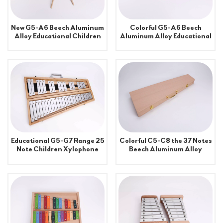
New G5-A6 Beech Aluminum
Colorful G5-A6 Beech
Alloy Educational Children
Aluminum Alloy Educational
Unisex Learning Educational
Children Unisex Xylophone
Xylophone Music Toy
Music Toy
Educational G5-G7 Range 25
Colorful C5-C8 the 37 Notes
Note Children Xylophone
Beech Aluminum Alloy
Learning Music Toy Use
Educational Children
Beech Aluminum Alloy
Xylophone Learning Music
Toy