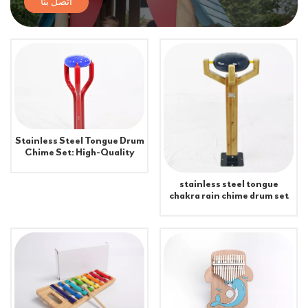
اتصل بنا
Stainless Steel Tongue Drum
Chime Set: High-Quality
Musical Instruments for
Outdoor Gardens
stainless steel tongue
chakra rain chime drum set
sticks Musical Instruments
for outside garden