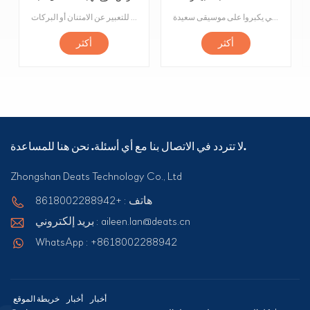
الموسيقية الزرقاء
البيانو
إن لعبة البيانو الموسيقية الزرقاء تشبه السماء والمحيط ، مليئة بالبهجة والفرح والمتعة. لها مظهر أزرق جميل يسمح للأطفال أن يشعروا بخيال وإبداع غير محدود في اللعب. لا يقتصر دور لعبة البيانو على تحسين مهارات الأطفال الموسيقية فحسب ، بل تحفز أيضًا إبداعهم وتعبيرهم. سواء في المنزل أو في المدرسة ، فإن لعبة البيانو الموسيقية الزرقاء هي خيار رائع للأطفال لكي يكبروا على موسيقى سعيدة.
عباد الشمس: الأصفر هو اللون الأساسي لزهرة عباد الشمس ، وهي زهرة مليئة بالحياة والحيوية ، وغالبًا ما يُعتقد أنها ترمز إلى الصداقة والحب. الوجه المبتسم الأصفر هو رمز تعبيري شائع جدًا يمثل الفرح والسعادة وغالبًا ما يستخدم للتعبير عن الامتنان أو البركات.
أكثر
أكثر
لا تتردد في الاتصال بنا مع أي أسئلة. نحن هنا للمساعدة.
Zhongshan Deats Technology Co., Ltd
هاتف : +8618002288942
بريد إلكتروني : aileen.lan@deats.cn
WhatsApp : +8618002288942
أخبار
أخبار
خريطة الموقع