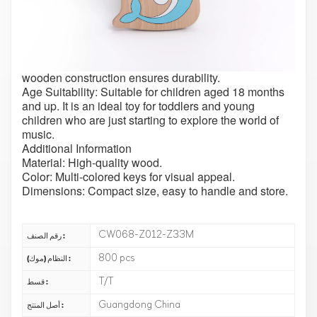
Educational Benefits: It helps in developing auditory
and visual training while encouraging musical
awareness. Children can play their favorite nursery
rhymes with the 8 musical notes.
Safe and Durable: it is safe for children. The sturdy
wooden construction ensures durability.
Age Suitability: Suitable for children aged 18 months
and up. It is an ideal toy for toddlers and young
children who are just starting to explore the world of
music.
Additional Information
Material: High-quality wood.
Color: Multi-colored keys for visual appeal.
Dimensions: Compact size, easy to handle and store.
CW068-Z012-Z33M
رقم الصنف :
800 pcs
النظام (موك) :
T/T
قسط :
Guangdong China
أصل المنتج :