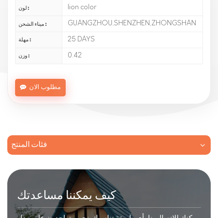
lion color
لون :
GUANGZHOU,SHENZHEN,ZHONGSHAN
ميناء الشحن :
25 DAYS
مهلة :
0.42
وزن :
مطلوب الان
فئات المنتج
كيف يمكننا مساعدتك