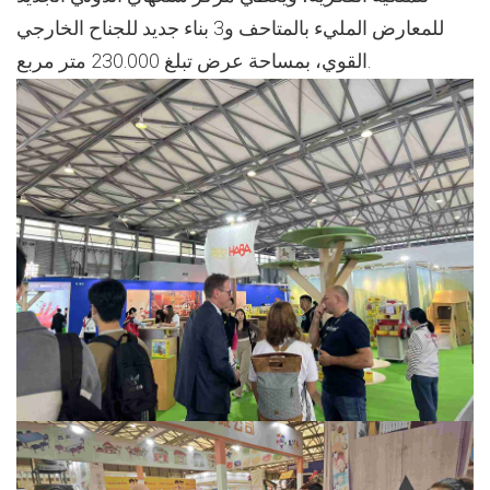
للمعارض المليء بالمتاحف و3 بناء جديد للجناح الخارجي
القوي، بمساحة عرض تبلغ 230.000 متر مربع.