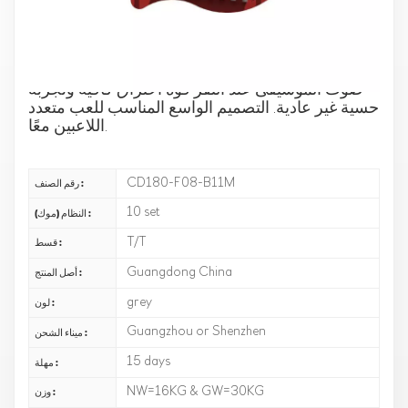
المصنوع من سبائك الألومنيوم 30 ، اثنين من أنابيب
الصوت الملونة المختلفة مثل الملائكة تنتشر الأجنحة.
لحن الموسيقى رخيم وطويل الأمد ، ويمكن استخدامه
في أي مشهد في الهواء الطلق. يمكن أن يجلب لك
صوت الموسيقى عند النقر قوة اختراق كافية وتجربة
حسية غير عادية. التصميم الواسع المناسب للعب متعدد
اللاعبين معًا.
CD180-F08-B11M
رقم الصنف :
10 set
النظام (موك) :
T/T
قسط :
Guangdong China
أصل المنتج :
grey
لون :
Guangzhou or Shenzhen
ميناء الشحن :
15 days
مهلة :
NW=16KG & GW=30KG
وزن :