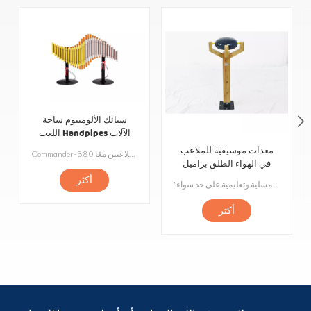
سبائك الألومنيوم ساحة
اللعب Handpipes الآلات
الموسيقية في الهواء الطلق
معدات موسيقية للملاعب
Commander-380 لتمتد من جانبي أنبوب الصوت المصنوع من سبائك الألومنيوم 30 ، اثنين من أنابيب الصوت الملونة المختلفة مثل الملائكة تنتشر الأجنحة. لحن الموسيقى رخيم وطويل الأمد ، ويمكن استخدامه في أي مشهد في الهواء الطلق. يمكن أن يجلب لك صوت الموسيقى عند النقر قوة اختراق كافية وتجربة حسية غير عادية. التصميم الواسع المناسب للعب متعدد اللاعبين معًا.
في الهواء الطلق براميل
أكثر
"السعادة والطفولة تلهم المواهب الموسيقية. أسطوانة خارجية مصنوعة من الخشب الصلب عالي الجودة والفولاذ المقاوم للصدأ الموسيقي لضمان جودة صوت واضحة ومشرقة. الألوان الزاهية والأشكال اللطيفة تسمح للأطفال بتطوير الإدراك الموسيقي والتنسيق بين اليد والعين أثناء اللعب. مناسبة للأعمار من 3 سنوات فما فوق ، وهي آلة متعددة الاستخدامات ومسلية وتعليمية على حد سواء. "
أكثر