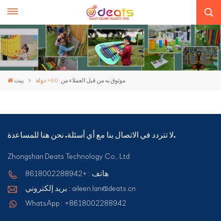
موثوق به من قبل العملاء من
60+ دولة
بيت
لا تتردد في الاتصال بنا مع أي أسئلة. نحن هنا للمساعدة.
Zhongshan Deats Technology Co., Ltd
هاتف : +8618002288942
بريد إلكتروني : aileen.lan@deats.cn
WhatsApp : +8618002288942