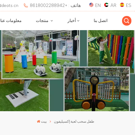
ES
AR
EN
هاتف : +8618002288942
بريد إلكتروني : 
اتصل بنا
أخبار
منتجات
معلومات عنا
طفل سحب لعبة إكسيليفون
بيت