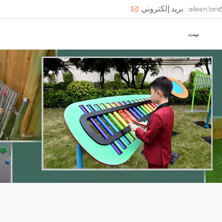
aileen.lan@deats.cn
بيت