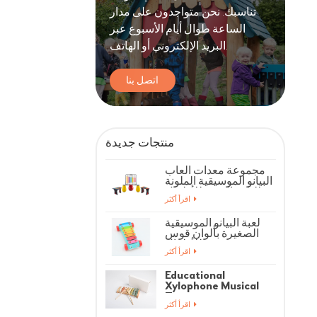
تناسبك. نحن متواجدون على مدار
الساعة طوال أيام الأسبوع عبر
البريد الإلكتروني أو الهاتف.
اتصل بنا
منتجات جديدة
مجموعة معدات ألعاب
البيانو الموسيقية الملونة
للياقة البدنية للأطفال
اقرأ أكثر
لعبة البيانو الموسيقية
الصغيرة بألوان قوس
قزح للأطفال
اقرأ أكثر
Educational
Xylophone Musical
Toys
اقرأ أكثر