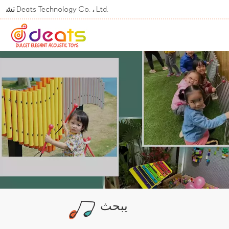
Welcome To تشونغشان ts Technology Co. ، Ltd
يبحث