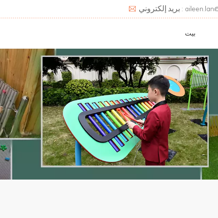
aileen.lan@deats.cn
بيت