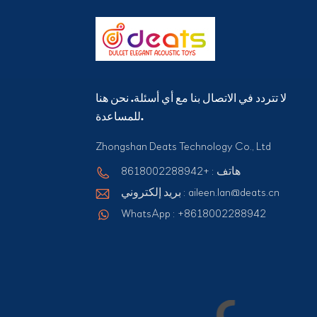
لا تتردد في الاتصال بنا مع أي أسئلة. نحن هنا
للمساعدة.
Zhongshan Deats Technology Co., Ltd
هاتف : +8618002288942
بريد إلكتروني : aileen.lan@deats.cn
WhatsApp : +8618002288942