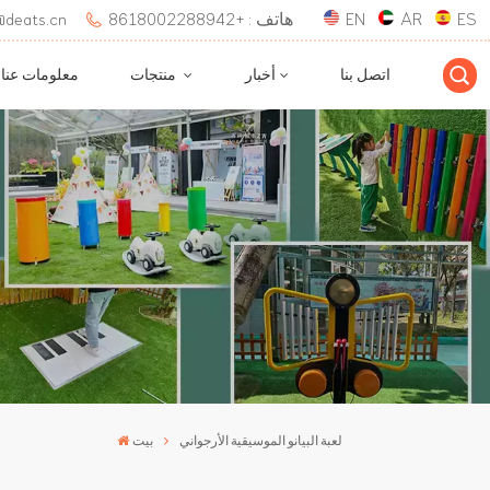
ES
AR
EN
هاتف : +8618002288942
بريد إلكتروني : 
اتصل بنا
أخبار
منتجات
معلومات عنا
لعبة البيانو الموسيقية الأرجواني
بيت