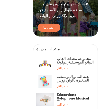
تناسبك. نحن متواجدون على مدار
الساعة طوال أيام الأسبوع عبر
البريد الإلكتروني أو الهاتف.
اتصل بنا
منتجات جديدة
مجموعة معدات ألعاب
البيانو الموسيقية الملونة
للياقة البدنية للأطفال
اقرأ أكثر
لعبة البيانو الموسيقية
الصغيرة بألوان قوس
قزح للأطفال
اقرأ أكثر
Educational
Xylophone Musical
Toys
اقرأ أكثر