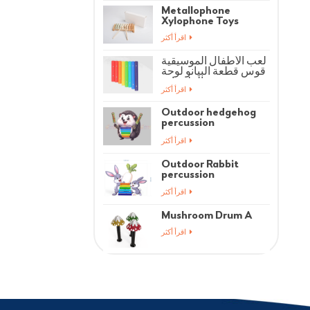
Metallophone
Xylophone Toys
اقرأ أكثر
لعب الأطفال الموسيقية
قوس قطعة البيانو لوحة
الملحقات
اقرأ أكثر
Outdoor hedgehog
percussion
instrument
اقرأ أكثر
Outdoor Rabbit
percussion
instrument
اقرأ أكثر
Mushroom Drum A
اقرأ أكثر