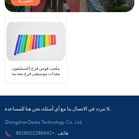
اتصل بنا
ملعب قوس قزح إكسيليفون
معدات موسيقى قرع معدنية
لا تتردد في الاتصال بنا مع أي أسئلة. نحن هنا للمساعدة.
Zhongshan Deats Technology Co., Ltd
هاتف : +8618002288942