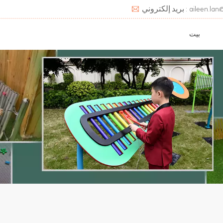
aileen.lan@deats.cn
بيت