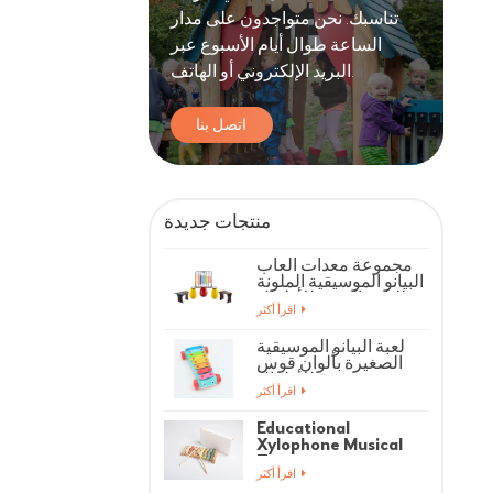
تناسبك. نحن متواجدون على مدار
الساعة طوال أيام الأسبوع عبر
البريد الإلكتروني أو الهاتف.
اتصل بنا
منتجات جديدة
مجموعة معدات ألعاب
البيانو الموسيقية الملونة
للياقة البدنية للأطفال
اقرأ أكثر
لعبة البيانو الموسيقية
الصغيرة بألوان قوس
قزح للأطفال
اقرأ أكثر
Educational
Xylophone Musical
Toys
اقرأ أكثر