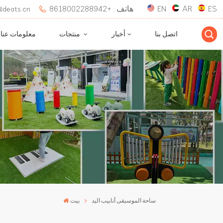
ES
AR
EN
هاتف : +8618002288942
بريد إلكتروني : 
اتصل بنا
أخبار
منتجات
معلومات عنا
ساحة الموسيقى أنابيب اليد
بيت