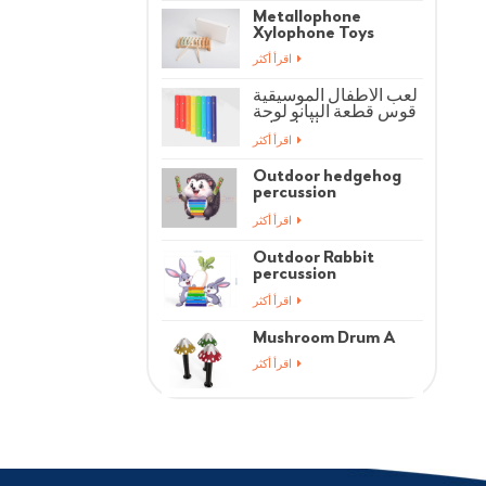
Metallophone
Xylophone Toys
اقرأ أكثر
لعب الأطفال الموسيقية
قوس قطعة البيانو لوحة
الملحقات
اقرأ أكثر
Outdoor hedgehog
percussion
instrument
اقرأ أكثر
Outdoor Rabbit
percussion
instrument
اقرأ أكثر
Mushroom Drum A
اقرأ أكثر