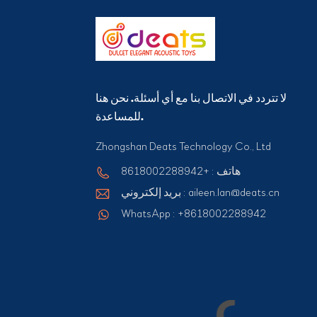
لا تتردد في الاتصال بنا مع أي أسئلة. نحن هنا
للمساعدة.
Zhongshan Deats Technology Co., Ltd
هاتف : +8618002288942
بريد إلكتروني : aileen.lan@deats.cn
WhatsApp : +8618002288942