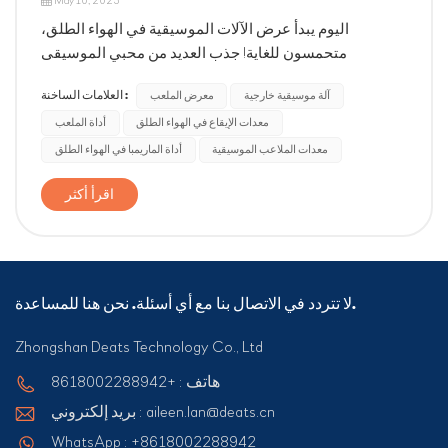
May 10, 2023
اليوم يبدأ عرض الآلات الموسيقية في الهواء الطلق،
متحمسون للغاية! جذب العديد من محبي الموسيقى
ومحترفي معدات التسلية للمشاركة، خلال المعرض، يمكن
العلامات الساخنة :
آلة موسيقية خارجية
معرض الملعب
للمشاركين تجربة الآلات الموسيقية المختلفة والتعرف على
معدات الإيقاع في الهواء الطلق
أداة الملعب
خصائصها واستخدامها. بالإضافة إلى ذلك، يمكنك أيضًا
التواصل مع مدرسي الموسيقى لدينا حول ال...
معدات الملاعب الموسيقية
أداة الماريمبا في الهواء الطلق
اقرأ أكثر
لا تتردد في الاتصال بنا مع أي أسئلة. نحن هنا للمساعدة.
Zhongshan Deats Technology Co., Ltd
هاتف : +8618002288942
بريد إلكتروني : aileen.lan@deats.cn
WhatsApp : +8618002288942