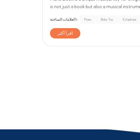
is not just a book but also a musical instrum
step to experience musical rhythm and melo
العلامات الساخنة :
Piano
Baby Toy
Xylophone
اقرأ أكثر