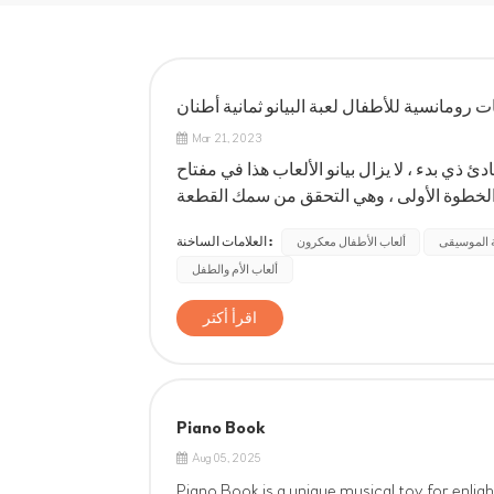
رومانسية للأطفال لعبة البيانو ثمانية أطنان
Mar 21, 2023
دئ ذي بدء ، لا يزال بيانو الألعاب هذا في مفتاح C ، وهو بسيط وفعال لمصنعنا للإنتاج. يحب العميل أن يكون لديه
الخطوة الأولى ، وهي التحقق من سمك القطعة
العلامات الساخنة :
ة الموسيقى
ألعاب الأطفال معكرون
ألعاب الأم والطفل
اقرأ أكثر
Piano Book
Aug 05, 2025
Piano Book is a unique musical toy for enlig