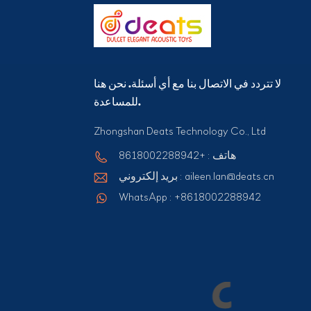
لا تتردد في الاتصال بنا مع أي أسئلة. نحن هنا
للمساعدة.
Zhongshan Deats Technology Co., Ltd
هاتف : +8618002288942
بريد إلكتروني : aileen.lan@deats.cn
WhatsApp : +8618002288942