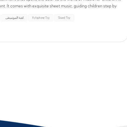
ent. It comes with exquisite sheet music, guiding children step by
dy, from simple nursery rhymes t...
Sound Toy
Xylophone Toy
لعبة الموسيقى