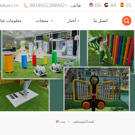
ES
AR
EN
هاتف : +8618002288942
بريد إلكتروني : 
اتصل بنا
أخبار
منتجات
معلومات عنا
لعبة الموسيقى
بيت