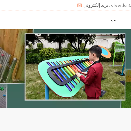
aileen.lan@deats.cn
بيت