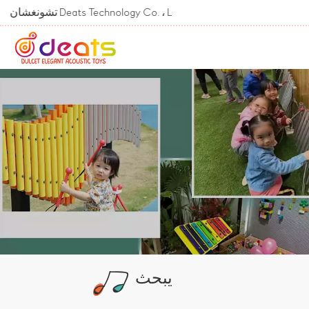
Welcome To تشونغشان Deats Technology Co. ، Ltd.
يبحث