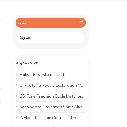
فئات
مدونة
أحدث مدونة
Baby‘s First Musical Gift
37-Note Full-Scale Exploration Metallophone | A Complete Musical World on Metal
25-Tone Precision Scale Metallophone | Hear the Clear, Bright Sound of Metal
Keeping the Christmas Spirit Alive
A Heartfelt Thank You This Thanksgiving