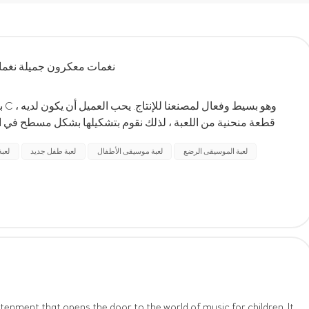
نغمات معكرون جميلة نغمات 
با
قطعة منحنية من اللعبة ، لذلك نقوم بتشكيلها بشكل مسطح في 
بكميات كبيرة للتأكد من أنها بخير. إنه أيضًا لتسهيل الضبط والحفاظ على المنتج ضمن تفاوت ± 0.2 مم...
لعبة الموسيقى الرضع
لعبة موسيقى الأطفال
لعبة طفل جديد
لعب
htenment that opens the door to the world of music for children. It