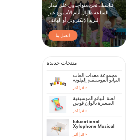
تناسبك. نحن متواجدون على مدار
الساعة طوال أيام الأسبوع عبر
البريد الإلكتروني أو الهاتف.
اتصل بنا
منتجات جديدة
مجموعة معدات ألعاب
البيانو الموسيقية الملونة
للياقة البدنية للأطفال
اقرأ أكثر
لعبة البيانو الموسيقية
الصغيرة بألوان قوس
قزح للأطفال
اقرأ أكثر
Educational
Xylophone Musical
Toys
اقرأ أكثر