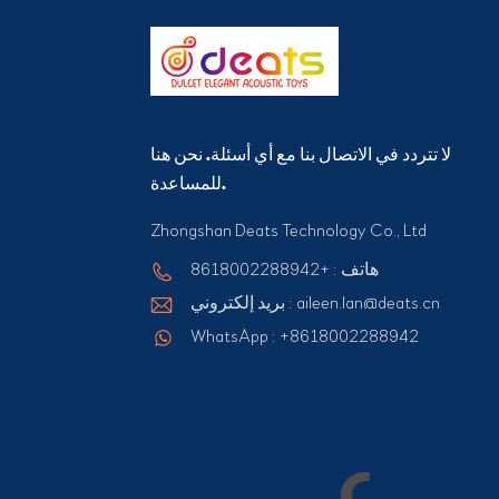
لا تتردد في الاتصال بنا مع أي أسئلة. نحن هنا
للمساعدة.
Zhongshan Deats Technology Co., Ltd
هاتف : +8618002288942
بريد إلكتروني : aileen.lan@deats.cn
WhatsApp : +8618002288942