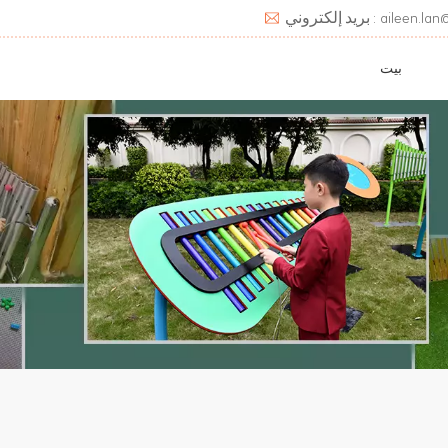
aileen.lan@deats.cn
بيت