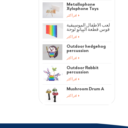
Metallophone
Xylophone Toys
اقرأ أكثر
لعب الأطفال الموسيقية
قوس قطعة البيانو لوحة
الملحقات
اقرأ أكثر
Outdoor hedgehog
percussion
instrument
اقرأ أكثر
Outdoor Rabbit
percussion
instrument
اقرأ أكثر
Mushroom Drum A
اقرأ أكثر