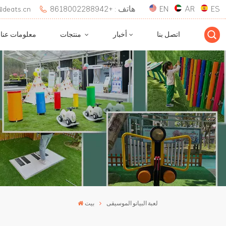
ES
AR
EN
هاتف : +8618002288942
بريد إلكتروني : 
اتصل بنا
أخبار
منتجات
معلومات عنا
لعبة البيانو الموسيقى
بيت