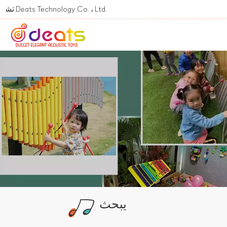
Welcome To تشونغشان s Technology Co. ، Ltd
يبحث