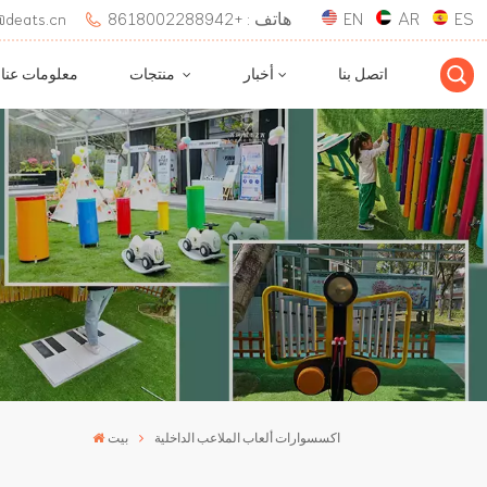
ES
AR
EN
هاتف : +8618002288942
بريد إلكتروني : 
اتصل بنا
أخبار
منتجات
معلومات عنا
اكسسوارات ألعاب الملاعب الداخلية
بيت