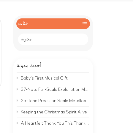
فئات
مدونة
أحدث مدونة
Baby‘s First Musical Gift
37-Note Full-Scale Exploration Metallophone | A Complete Musical World on Metal
25-Tone Precision Scale Metallophone | Hear the Clear, Bright Sound of Metal
Keeping the Christmas Spirit Alive
A Heartfelt Thank You This Thanksgiving