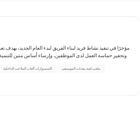
وتحفيز حماسة العمل لدى الموظفين، وإرساء أساس متين للتنمية في
26 فبراير في معسكر التنمية Golden Bauhinia ذو المناظر الخلابة. اجتمع جميع الموظفين معًا وشار...
ملعب لعبة معدات الموسيقى
اكسسوارات ألعاب الملاعب الداخلية