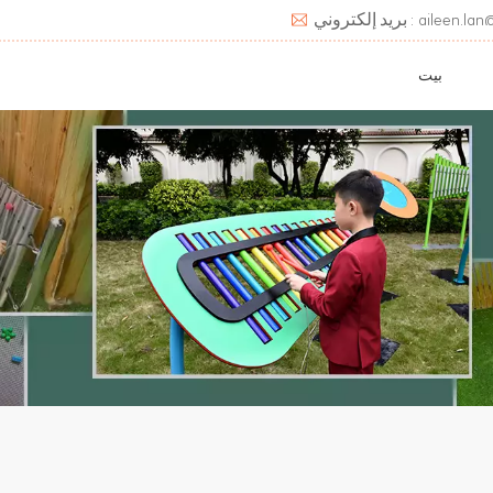
aileen.lan@deats.cn
بيت