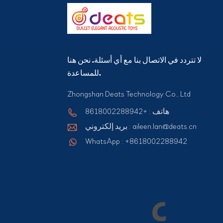
لا تتردد في الاتصال بنا مع أي أسئلة. نحن هنا
للمساعدة.
Zhongshan Deats Technology Co., Ltd
هاتف : +8618002288942
بريد إلكتروني : aileen.lan@deats.cn
WhatsApp : +8618002288942