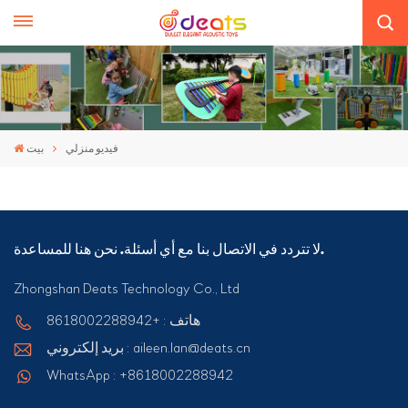
فيديو منزلي
بيت
لا تتردد في الاتصال بنا مع أي أسئلة. نحن هنا للمساعدة.
Zhongshan Deats Technology Co., Ltd
هاتف : +8618002288942
بريد إلكتروني : aileen.lan@deats.cn
WhatsApp : +8618002288942