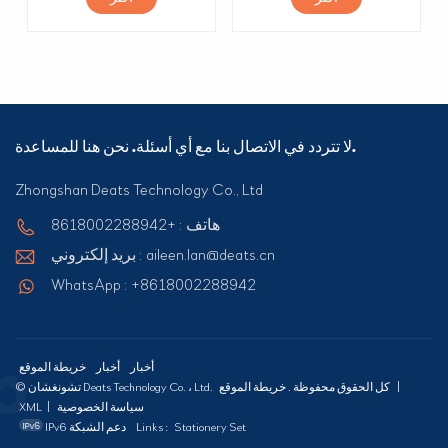
لا تتردد في الاتصال بنا مع أي أسئلة. نحن هنا للمساعدة.
Zhongshan Deats Technology Co., Ltd
هاتف : +8618002288942
بريد إلكتروني : aileen.lan@deats.cn
WhatsApp : +8618002288942
أخبار
أخبار
خريطة الموقع
|
خريطة الموقع
© تشونغشان Deats Technology Co. ، Ltd. كل الحقوق محفوظة .
سياسة الخصوصية
|
XML
Stationery Set
Links :
IPv6 دعم الشبكة