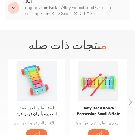
التالي
Tongue Drum Nickel Alloy Educational Children
Learning From 8-12 Scales 8'10'12' Size
منتجات ذات صله
Baby Hand Knock
لعبة البيانو الموسيقية
Percussion Small 8 Note
الصغيرة بألوان قوس قزح
لعبة البيانو
للأطفال
نقدم لك هذا البيانو الجسر الصغير الجميل بألوان قوس قزح. الجسم مصنوع من مواد صديقة للبيئة ومطلي بطلاء ورنيش بألوان قوس قزح ، مما يمنح الجسم إحساسًا فنيًا نابضًا بالحياة. تم تصميم المفاتيح بمفاتيح فولاذية عالية الجودة ، وهي مريحة للمس وتتميز بجودة صوت واضحة وممتعة. يمكن للأطفال أن يشعروا بالسعادة والدفء أثناء تعلم الموسيقى. بالإضافة إلى ذلك ، فهي مناسبة للأطفال من مختلف الأعمار. دع الأطفال يطورون اهتماماتهم الموسيقية منذ صغرهم ويبدأوا رحلتهم الموسيقية!
بيانو سيارة صغيرة هي لعبة أطفال إبداعية ، فهي تجمع عناصر قطعة البيانو المعدنية والسيارة الصغيرة ، ولا يمكن استخدامها فقط كسيارة لعبة ، بل يمكنها أيضًا صنع موسيقى نقية وممتعة. لا تساعد هذه اللعبة الموسيقية التي لا حول لها ولا قوة الأطفال على تنمية الاهتمام بالموسيقى فحسب ، بل تساعد أيضًا على التنسيق والانتباه بين اليد والعين. قطع بيانو السيارة مصنوعة من الفولاذ عالي الجودة ومعالجتها وضبطها بدقة بحيث يكون لكل قطعة نغمة ونغمة فريدة خاصة بها. من خلال الضغط على المقطوعات ، يمكن للأطفال تشغيل أغانيهم أو تنسيقاتهم المفضلة والاستمتاع بالمتعة والشعور بالإنجاز الذي تجلبه الموسيقى.
أكثر
أكثر