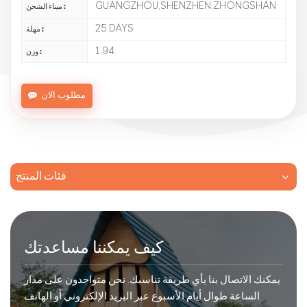
GUANGZHOU,SHENZHEN,ZHONGSHAN
ميناء الشحن :
25 DAYS
مهلة :
1.94
وزن :
مطلوب الان
فئات المنتج
كيف يمكننا مساعدتك
يمكنك الاتصال بنا بأي طريقة تناسبك. نحن متواجدون على مدار
الساعة طوال أيام الأسبوع عبر البريد الإلكتروني أو الهاتف.