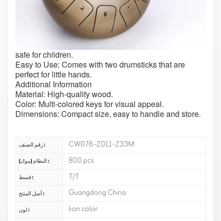
Educational Benefits: It helps in developing auditory
and visual training while encouraging musical
awareness. Children can play their favorite nursery
rhymes with the 8 -12 musical notes.
Safe and Durable: Made from plastic materials, it is
safe for children.
Easy to Use: Comes with two drumsticks that are
perfect for little hands.
Additional Information
Material: High-quality wood.
Color: Multi-colored keys for visual appeal.
Dimensions: Compact size, easy to handle and store.
CW076-Z011-Z33M
رقم الصنف :
800 pcs
النظام (موك) :
T/T
قسط :
Guangdong China
أصل المنتج :
lion color
لون :