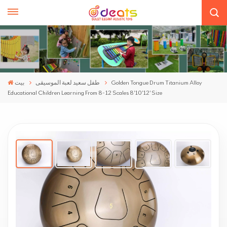
Golden Tongue Drum Titanium Alloy
طفل سعيد لعبة الموسيقى
بيت
Educational Children Learning From 8-12 Scales 8'10'12' Size
Golden Tongue Drum Titanium Alloy
Educational Children Learning From 8-12
Scales 8'10'12' Size