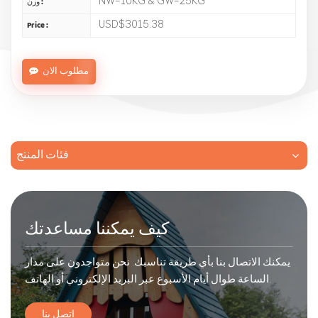
NW=10KG & GW=25KG
وزن :
USD$3015.38
Price :
مطلوب الان
فئات المنتج
كيف يمكننا مساعدتك
يمكنك الاتصال بنا بأي طريقة تناسبك. نحن متواجدون على مدار
الساعة طوال أيام الأسبوع عبر البريد الإلكتروني أو الهاتف.
اتصل بنا