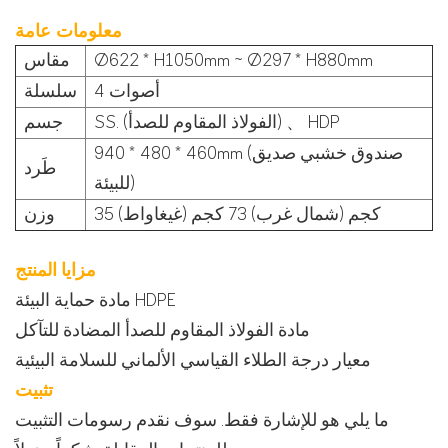
معلومات عامة
Ø622 * H1050mm ~ Ø297 * H880mm
مقاس
4 أصوات
سلسلة
SS. (الفولاذ المقاوم للصدأ) 、 HDP
جسم
940 * 480 * 460mm (صندوق خشبي صديق
طَرد
للبيئة)
35 كجم (شمال غرب) 73 كجم (غيغاواط)
وزن
مزايا المنتج
مادة حماية البيئة HDPE
مادة الفولاذ المقاوم للصدأ المضادة للتآكل
معيار درجة الطلاء القياسي الألماني للسلامة البيئية
تثبيت
ما يلي هو للإشارة فقط. سوف نقدم رسومات التثبيت