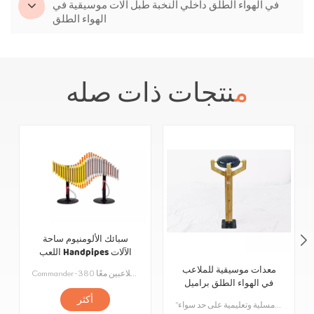
في الهواء الطلق داخلي النخبة طبل آلات موسيقية في
الهواء الطلق
منتجات ذات صله
سبائك الألومنيوم ساحة
اللعب Handpipes الآلات
الموسيقية في الهواء الطلق
معدات موسيقية للملاعب
Commander-380 لتمتد من جانبي أنبوب الصوت المصنوع من سبائك الألومنيوم 30 ، اثنين من أنابيب الصوت الملونة المختلفة مثل الملائكة تنتشر الأجنحة. لحن الموسيقى رخيم وطويل الأمد ، ويمكن استخدامه في أي مشهد في الهواء الطلق. يمكن أن يجلب لك صوت الموسيقى عند النقر قوة اختراق كافية وتجربة حسية غير عادية. التصميم الواسع المناسب للعب متعدد اللاعبين معًا.
في الهواء الطلق براميل
أكثر
"السعادة والطفولة تلهم المواهب الموسيقية. أسطوانة خارجية مصنوعة من الخشب الصلب عالي الجودة والفولاذ المقاوم للصدأ الموسيقي لضمان جودة صوت واضحة ومشرقة. الألوان الزاهية والأشكال اللطيفة تسمح للأطفال بتطوير الإدراك الموسيقي والتنسيق بين اليد والعين أثناء اللعب. مناسبة للأعمار من 3 سنوات فما فوق ، وهي آلة متعددة الاستخدامات ومسلية وتعليمية على حد سواء. "