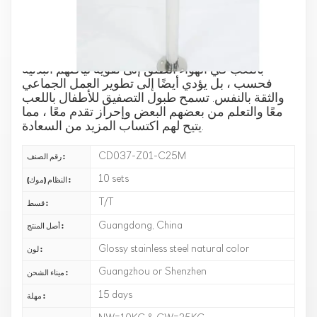
يمكنك اختيار الزاوية التي تريدها تمامًا وفقًا لطلبك ،
ويمكن أن تلتقي بأول وأطفال يلعبون في نفس الوقت
، وهي أحد عناصر مرفق اللياقة البدنية للترفيه
والتسلية وأدوات الموسيقى. لا يؤدي السماح للأطفال
باللعب في الهواء الطلق إلى تقوية لياقتهم البدنية
فحسب ، بل يؤدي أيضًا إلى تطوير العمل الجماعي
والثقة بالنفس. تسمح طبول التصفيق للأطفال باللعب
معًا والتعلم من بعضهم البعض وإحراز تقدم معًا ، مما
يتيح لهم اكتساب المزيد من السعادة.
CD037-Z01-C25M
رقم الصنف :
10 sets
النظام (موك) :
T/T
قسط :
Guangdong, China
أصل المنتج :
Glossy stainless steel natural color
لون :
Guangzhou or Shenzhen
ميناء الشحن :
15 days
مهلة :