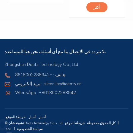
أكثر
لا تتردد في الاتصال بنا مع أي أسئلة. نحن هنا للمساعدة.
Zhongshan Deats Technology Co., Ltd
هاتف : +8618002288942
بريد إلكتروني : aileen.lan@deats.cn
WhatsApp : +8618002288942
أخبار
أخبار
خريطة الموقع
|
خريطة الموقع
© تشونغشان Deats Technology Co. ، Ltd. كل الحقوق محفوظة .
سياسة الخصوصية
|
XML