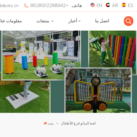
ES
AR
EN
هاتف : +8618002288942
بريد إلكتروني : 
اتصل بنا
أخبار
منتجات
معلومات عنا
لعبة البيانو قرع للأطفال
بيت