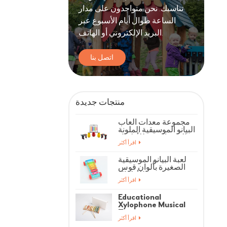
تناسبك. نحن متواجدون على مدار
الساعة طوال أيام الأسبوع عبر
البريد الإلكتروني أو الهاتف.
اتصل بنا
منتجات جديدة
مجموعة معدات ألعاب
البيانو الموسيقية الملونة
للياقة البدنية للأطفال
اقرأ أكثر
لعبة البيانو الموسيقية
الصغيرة بألوان قوس
قزح للأطفال
اقرأ أكثر
Educational
Xylophone Musical
Toys
اقرأ أكثر