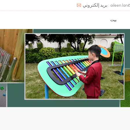
aileen.lan@deats.cn
بيت