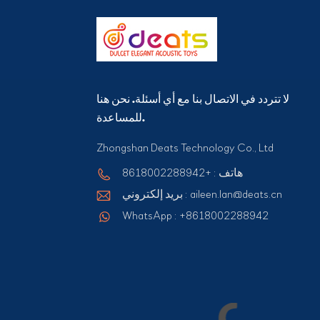
لا تتردد في الاتصال بنا مع أي أسئلة. نحن هنا
للمساعدة.
Zhongshan Deats Technology Co., Ltd
هاتف : +8618002288942
بريد إلكتروني : aileen.lan@deats.cn
WhatsApp : +8618002288942