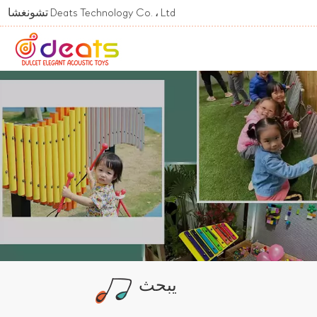
Welcome To تشونغشان Deats Technology Co. ، Ltd.
يبحث