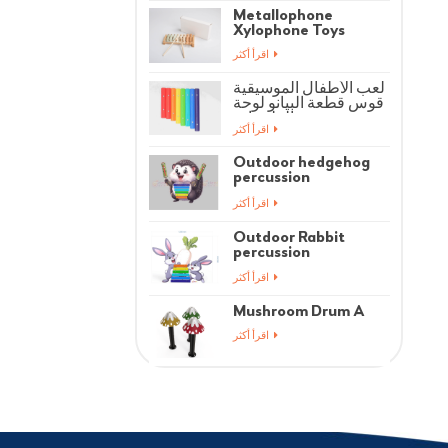
Metallophone
Xylophone Toys
اقرأ أكثر
لعب الأطفال الموسيقية
قوس قطعة البيانو لوحة
الملحقات
اقرأ أكثر
Outdoor hedgehog
percussion
instrument
اقرأ أكثر
Outdoor Rabbit
percussion
instrument
اقرأ أكثر
Mushroom Drum A
اقرأ أكثر