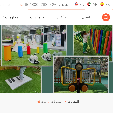
ES
AR
EN
هاتف : +8618002288942
بريد إلكتروني : 
اتصل بنا
أخبار
منتجات
معلومات عنا
المدونات
المدونات
بيت