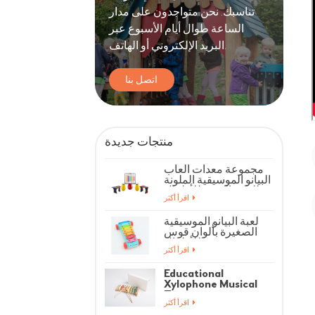
تناسبك. نحن متواجدون على مدار
الساعة طوال أيام الأسبوع عبر
البريد الإلكتروني أو الهاتف.
اتصل بنا
منتجات جديدة
مجموعة معدات ألعاب
البيانو الموسيقية الملونة
للياقة البدنية للأطفال
اقرأ أكثر
لعبة البيانو الموسيقية
الصغيرة بألوان قوس
قزح للأطفال
اقرأ أكثر
Educational
Xylophone Musical
Toys
اقرأ أكثر