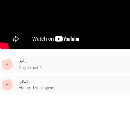
سابق
Rhythmist N
التالي
Happy Thanksgiving!