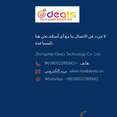
لا تتردد في الاتصال بنا مع أي أسئلة. نحن هنا
للمساعدة.
Zhongshan Deats Technology Co., Ltd
هاتف : +8618002288942
بريد إلكتروني : aileen.lan@deats.cn
WhatsApp : +8618002288942