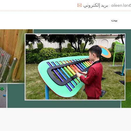
aileen.lan@deats.cn
بيت